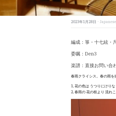
·
2023年1月28日
Japanese
編成：箏・十七絃・
委嘱：Den3
楽譜：直接お問い合
春雨クライシス。春の雨を
1, 花の色は うつりにけり
2, 春雨の 花の枝より 流