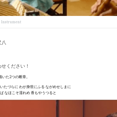
 Instrument
尺八
わせください！
描いた2つの断章。
な いたづらに わが身世にふる ながめせしまに 
れこば なほこそ濡れめ 香もやうつると