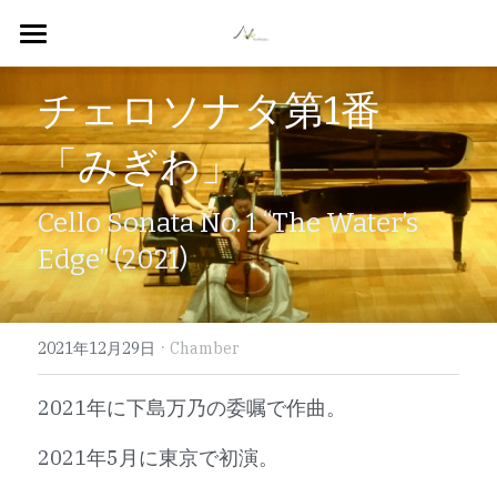
Home
チェロソナタ第1番
English
「みぎわ」
日本語
Bio
Cello Sonata No. 1 “The Water’s 
List of Works
SHOP
プロフィール
Edge” (2021)
Contact
作品リスト
SNS
お問い合わせ
検索
·
2021年12月29日
Chamber
2021年に下島万乃の委嘱で作曲。
2021年5月に東京で初演。