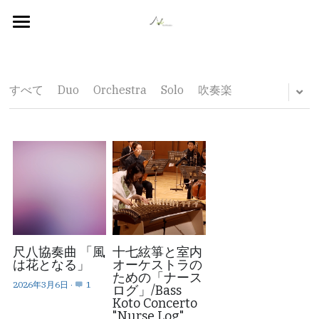
Home
English
すべて
Duo
Orchestra
Solo
吹奏楽
日本語
Bio
List of Works
SHOP
プロフィール
Contact
作品リスト
SNS
お問い合わせ
検索
尺八協奏曲 「風
十七絃箏と室内
は花となる」
オーケストラの
ための「ナース
2026年3月6日
·
1
ログ」/Bass
Koto Concerto
"Nurse Log"